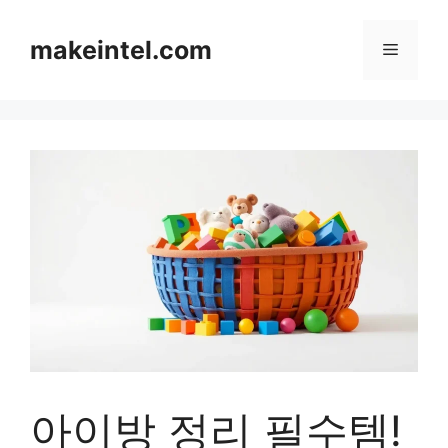
컨
텐
makeintel.com
메
츠
로
뉴
건
너
뛰
기
아이방 정리 필수템!