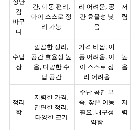
장난
간, 이동 편리,
리 어려움, 공
저
감
아이 스스로 정
간 효율성 낮
렴
바구
리 가능
음
니
깔끔한 정리,
가격 비쌈, 이
수납
공간 효율성 높
동 어려움, 아
높
장
음, 다양한 수
이 스스로 정
음
납 공간
리 어려움
수납 공간 부
저렴한 가격,
정리
족, 잦은 이동
저
간편한 정리,
함
필요, 내구성
렴
다양한 크기
약함