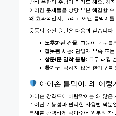
방비 폭탄의 주범이 되기도 해요. 하
이러한 문제들을 상당 부분 해결할 수
왜 효과적인지, 그리고 어떤 틈막이를
웃풍의 주된 원인은 다음과 같습니다:
노후화된 건물:
창문이나 문틀의
잘못된 시공:
단열재 부족 또는
창문/문 밀착 불량:
고무 패킹 
환기구:
막히지 않은 환기구를 
아이손 틈막이, 왜 이렇게
아이손 강화도어 바람막이는 왜 많은 
뛰어난 기능성과 편리한 사용법 덕분입
틈새를 완벽하게 막아주어 외부의 찬 