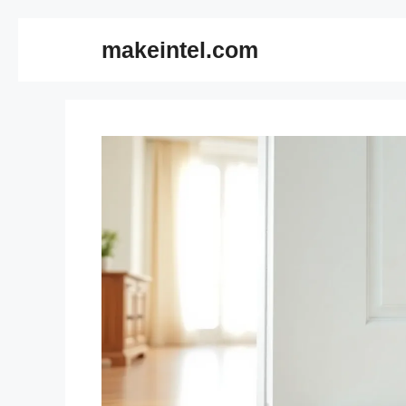
컨
makeintel.com
텐
츠
로
건
너
뛰
기