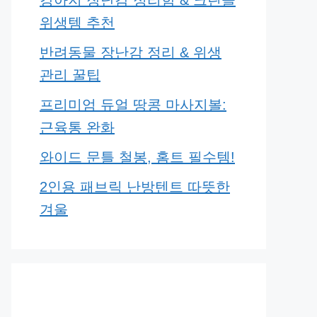
강아지 장난감 정리함 & 크린콜
위생템 추천
반려동물 장난감 정리 & 위생
관리 꿀팁
프리미엄 듀얼 땅콩 마사지볼:
근육통 완화
와이드 문틀 철봉, 홈트 필수템!
2인용 패브릭 난방텐트 따뜻한
겨울