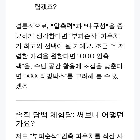
렵겠죠?
결론적으로,
“압축력”
과
“내구성”
을 중
요하게 생각한다면 “부피순삭” 파우치
가 최고의 선택이 될 거예요. 조금 더 저
렴한 가격을 원한다면 “OOO 압축
팩”을, 수납 공간 활용에 초점을 맞춘다
면 “XXX 리빙박스”를 고려해 볼 수 있
겠죠.
솔직 담백 체험담: 써보니 어떻던
가요?
저도 “부피순삭” 압축 파우치를 직접 사