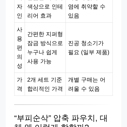
자
색상으로 인테
염에 취약할 수
인
리어 효과
있음
사
간편한 지퍼형
용
잠금 방식으로
진공 청소기가
편
누구나 쉽게
필요 (일부 제품)
의
사용 가능
성
가
2개 세트 기준
개별 구매는 어
격
합리적인 가격
려울 수 있음
“부피순삭” 압축 파우치, 대