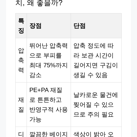
치, 왜 좋을까?
특
장점
단점
징
뛰어난 압축력
압축 정도에 따
압
으로 부피를
라 보관 시간이
축
최대 75%까지
길어지면 구김이
력
감소
생길 수 있음
PE+PA 재질
날카로운 물건에
재
로 튼튼하고
찢어질 수 있으
질
반영구적 사용
므로 주의 필요
가능
디
깔끔한 베이지
색상이 밝아 오