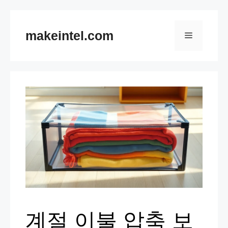
컨
텐
makeintel.com
메
츠
뉴
로
건
너
뛰
기
계절 이불 압축 보