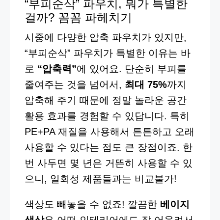
“부피순삭” 파우치, 뭐가 특별한
걸까? 꼼꼼 파헤치기
시중에 다양한 압축 파우치가 있지만,
“부피순삭” 파우치가 특별한 이유는 바
로
“압축력”
에 있어요. 단순히 부피를
줄여주는 것을 넘어서,
최대 75%
까지
압축해 주기 때문에 정말 놀라운 공간
활용 효과를 경험할 수 있답니다. 특히
PE+PA 재질을 사용해서 튼튼하고 오래
사용할 수 있다는 점도 큰 장점이죠. 한
번 사두면 몇 년은 거뜬히 사용할 수 있
으니, 일회성 제품들과는 비교불가!
색상도 빼놓을 수 없죠! 깔끔한
베이지
색상
은 어떤 인테리어에도 잘 어울려서