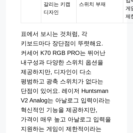
입
갈리는 키캡
스위치 부재
게
디자인
제
표에서 보시는 것처럼, 각
키보드마다 장단점이 뚜렷해요.
커세어 K70 RGB PRO는 뛰어난
내구성과 다양한 스위치 옵션을
제공하지만, 디자인이 다소
평범하고 광축 스위치가 없다는
단점이 있어요. 레이저 Huntsman
V2 Analog는 아날로그 입력이라는
혁신적인 기능을 제공하지만,
가격이 매우 높고 아날로그 입력을
지원하는 게임이 제한적이라는