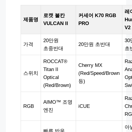
레
로캣 불칸
커세어 K70 RGB
제품명
Hu
VULCAN II
PRO
V2
20만원
3
가격
20만원 초반대
초중반대
초
ROCCAT®
Ra
Cherry MX
Titan II
An
스위치
(Red/Speed/Brown
Optical
Opt
등)
(Red/Brown)
Swi
Ra
AIMO™ 조명
RGB
iCUE
Ch
엔진
RG
아
빠른 반응