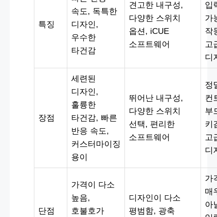
견고한 내구성,
입
속도, 독특한
다양한 스위치
가
특징
디자인,
옵션, iCUE
작
우수한
소프트웨어
고
타건감
디
세련된
정
디자인,
뛰어난 내구성,
컨
훌륭한
다양한 스위치
부
장점
타건감, 빠른
선택, 편리한
키
반응 속도,
소프트웨어
고
커스터마이징
디
용이
가
가격이 다소
매
높음,
디자인이 다소
아
단점
호불호가
평범함, 광축