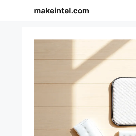
컨
makeintel.com
텐
츠
로
건
너
뛰
기