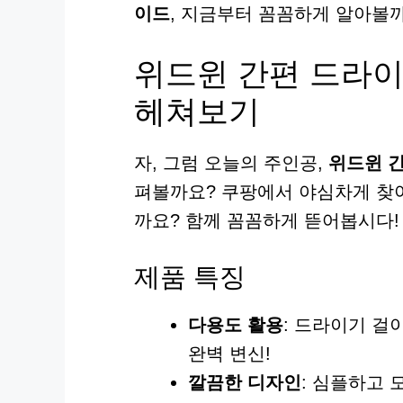
이드
, 지금부터 꼼꼼하게 알아볼
위드윈 간편 드라
헤쳐보기
자, 그럼 오늘의 주인공,
위드윈 
펴볼까요? 쿠팡에서 야심차게 찾아
까요? 함께 꼼꼼하게 뜯어봅시다!
제품 특징
다용도 활용
: 드라이기 걸
완벽 변신!
깔끔한 디자인
: 심플하고