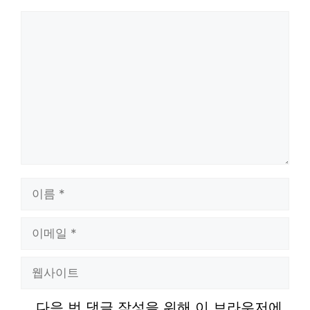
댓
글
이
름
이
메
웹
일
사
다음 번 댓글 작성을 위해 이 브라우저에