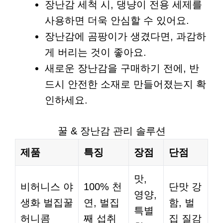
장난감 세척 시, 댕냥이 전용 세제를
사용하면 더욱 안심할 수 있어요.
장난감에 곰팡이가 생겼다면, 과감하
게 버리는 것이 좋아요.
새로운 장난감을 구매하기 전에, 반
드시 안전한 소재로 만들어졌는지 확
인하세요.
꿀 & 장난감 관리 솔루션
제품
특징
장점
단점
맛,
비허니스 야
100% 천
단맛 강
영양,
생화 벌집꿀
연, 벌집
함, 벌
특별
허니콤
째 섭취
집 질감