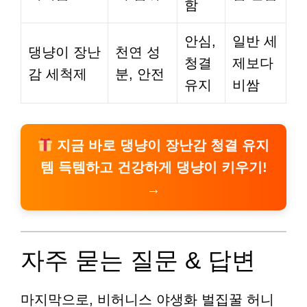
함
안심,
일반 세
댕냥이 장난
천연 성
청결
제보다
감 세척제
분, 안전
유지
비쌈
지금 바로 댕냥이 장난감 청결 유지
템 득템하고 건강하게 댕냥이 키우기!
→
자주 묻는 질문 & 답변
마지막으로, 비허니스 야생화 벌집꿀 허니