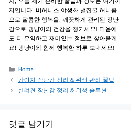
자, 오늘 제가 준비한 꿀팁과 정보는 여기까
지입니다! 비허니스 야생화 벌집꿀 허니콤
으로 달콤한 행복을, 깨끗하게 관리된 장난
감으로 댕냥이의 건강을 챙기세요! 다음에
도 더 유익하고 재미있는 정보로 찾아올게
요! 댕냥이와 함께 행복한 하루 보내세요!
카
Home
테
강아지 장난감 정리 & 위생 관리 꿀팁
고
반려견 장난감 정리 & 위생 솔루션
리
댓글 남기기