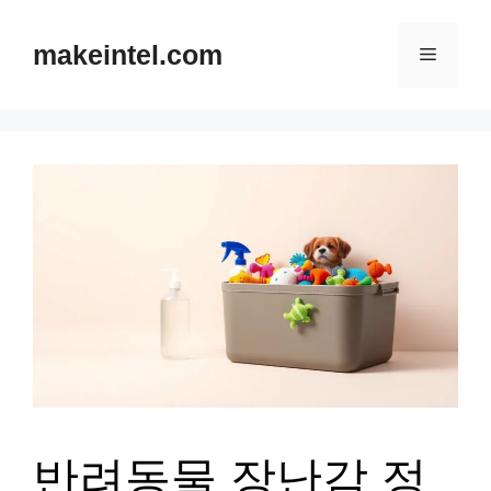
컨
텐
makeintel.com
메
츠
뉴
로
건
너
뛰
기
반려동물 장난감 정