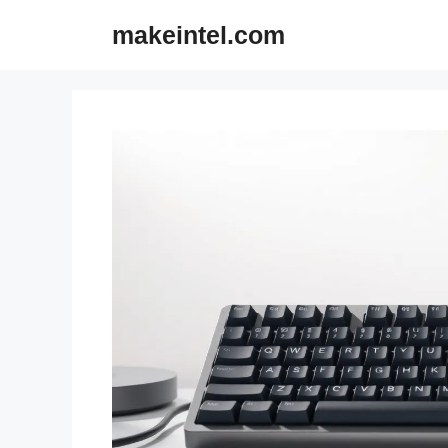
컨
makeintel.com
텐
츠
로
건
너
뛰
기