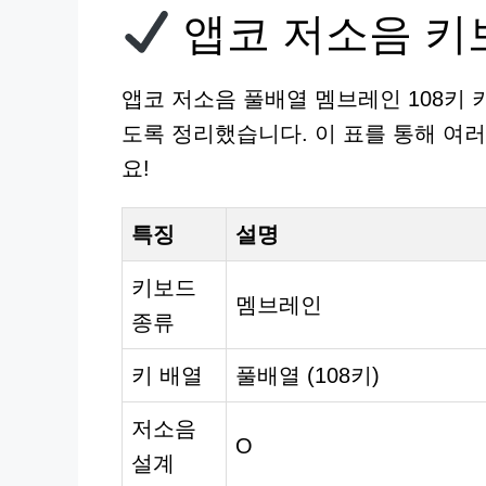
앱코 저소음 키보
앱코 저소음 풀배열 멤브레인 108키 
도록 정리했습니다. 이 표를 통해 여
요!
특징
설명
키보드
멤브레인
종류
키 배열
풀배열 (108키)
저소음
O
설계