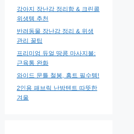
강아지 장난감 정리함 & 크린콜
위생템 추천
반려동물 장난감 정리 & 위생
관리 꿀팁
프리미엄 듀얼 땅콩 마사지볼:
근육통 완화
와이드 문틀 철봉, 홈트 필수템!
2인용 패브릭 난방텐트 따뜻한
겨울