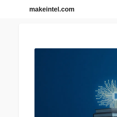
컨
makeintel.com
텐
츠
로
건
너
뛰
기