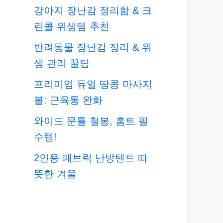
강아지 장난감 정리함 & 크
린콜 위생템 추천
반려동물 장난감 정리 & 위
생 관리 꿀팁
프리미엄 듀얼 땅콩 마사지
볼: 근육통 완화
와이드 문틀 철봉, 홈트 필
수템!
2인용 패브릭 난방텐트 따
뜻한 겨울