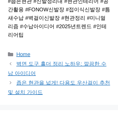
#좁은현관 #신발정리대 #현관인테리어 #공
간활용 #FONOW신발장 #접이식신발장 #틈
새수납 #벽걸이신발장 #현관정리 #미니멀
리즘 #수납아이디어 #2025년트렌드 #인테
리어팁
카
Home
테
벽면 도구 홀더 정리 노하우: 깔끔한 수
고
납 아이디어
리
좁은 현관을 넓게! 다용도 우산걸이 추천
및 설치 가이드