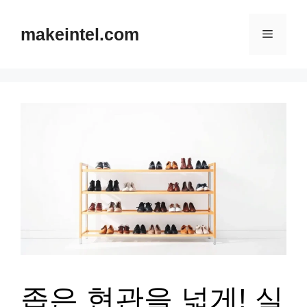
컨
텐
makeintel.com
메
츠
뉴
로
건
너
뛰
기
좁은 현관을 넓게! 실