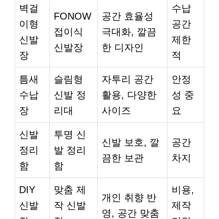
벽걸
수납
FONOW
공간 효율성
이형
공간
접이식
극대화, 깔끔
신발
제한
신발장
한 디자인
장
적
틈새
슬림형
자투리 공간
안정
수납
신발 정
활용, 다양한
성 중
장
리대
사이즈
요
신발
투명 신
신발 보호, 깔
공간
정리
발 정리
끔한 보관
차지
함
함
DIY
맞춤 제
비용,
개인 취향 반
신발
작 신발
제작
영, 공간 맞춤