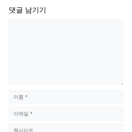
댓글 남기기
댓
글
이
름
이
메
웹
일