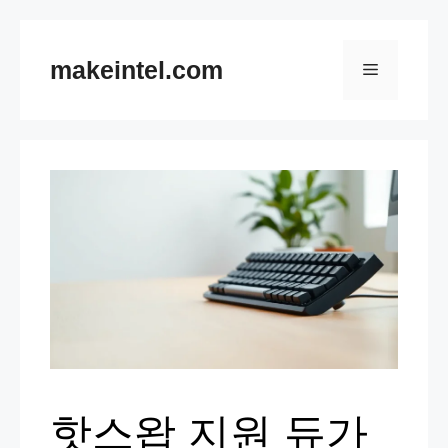
컨
텐
makeintel.com
메
츠
뉴
로
건
너
뛰
기
핫스왑 지원 듀가