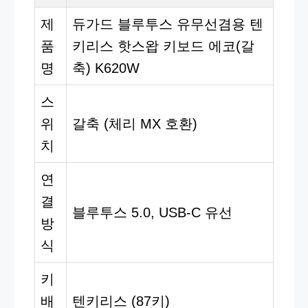
제
듀가드 블루투스 유무선겸용 텐
품
키리스 핫스왑 키보드 에코(갈
명
축) K620W
스
위
갈축 (체리 MX 호환)
치
연
결
블루투스 5.0, USB-C 유선
방
식
키
배
텐키리스 (87키)