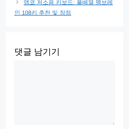
앱코 저소음 키보드: 풀배열 멤브레
인 108키 추천 및 장점
댓글 남기기
댓
글