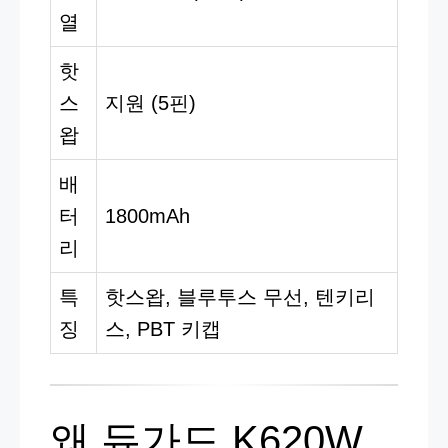
열
핫
스
지원 (5핀)
왑
배
터
1800mAh
리
특
핫스왑, 블루투스 무선, 텐키리
징
스, PBT 키캡
왜 듀가드 K620W