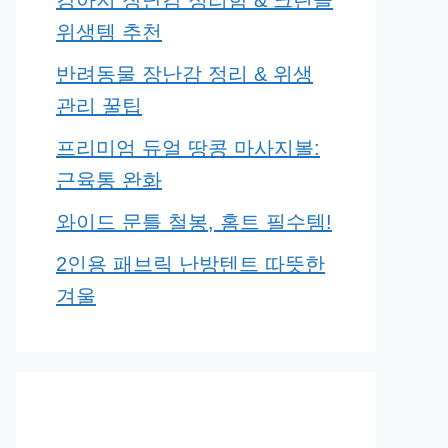
강아지 장난감 정리함 & 크린콜
위생템 추천
반려동물 장난감 정리 & 위생
관리 꿀팁
프리미엄 듀얼 땅콩 마사지볼:
근육통 완화
와이드 문틀 철봉, 홈트 필수템!
2인용 패브릭 난방텐트 따뜻한
겨울