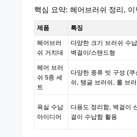
핵심 요약: 헤어브러쉬 정리, 
제품
특징
헤어브러
다양한 크기 브러쉬 수납
쉬 거치대
벽걸이/스탠드형
헤어 브러
다양한 종류 빗 구성 (쿠
쉬 5종 세
쉬, 탱글 브러쉬, 롤 브러
트
욕실 수납
다용도 정리함, 벽걸이 선
아이디어
걸이 수납함 활용