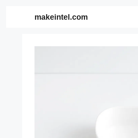
컨
makeintel.com
텐
츠
로
건
너
뛰
기