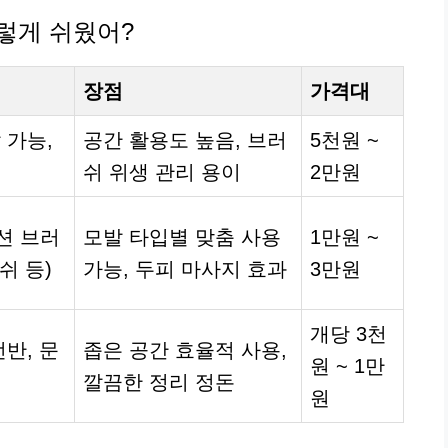
이렇게 쉬웠어?
장점
가격대
 가능,
공간 활용도 높음, 브러
5천원 ~
쉬 위생 관리 용이
2만원
션 브러
모발 타입별 맞춤 사용
1만원 ~
쉬 등)
가능, 두피 마사지 효과
3만원
개당 3천
반, 문
좁은 공간 효율적 사용,
원 ~ 1만
깔끔한 정리 정돈
원