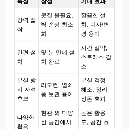
특징
장점
기대 효과
못질 불필요,
깔끔한 설
강력 접
벽 손상 최소
치, 이사/변
착
화
경 용이
시간 절약,
간편 설
몇 분 만에 설
스트레스 감
치
치 완료
소
분실 방
분실 걱정
리모컨, 열쇠
지 자석
해소, 정리
등 보관 용이
후크
정돈 효과
현관 외 다양
높은 활용
다양한
한 공간에서
도, 공간 효
활용