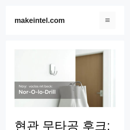
컨
텐
makeintel.com
메
츠
뉴
로
건
너
뛰
기
현관 무타공 후크: