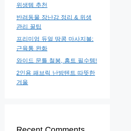
위생템 추천
반려동물 장난감 정리 & 위생
관리 꿀팁
프리미엄 듀얼 땅콩 마사지볼:
근육통 완화
와이드 문틀 철봉, 홈트 필수템!
2인용 패브릭 난방텐트 따뜻한
겨울
Recent Comments