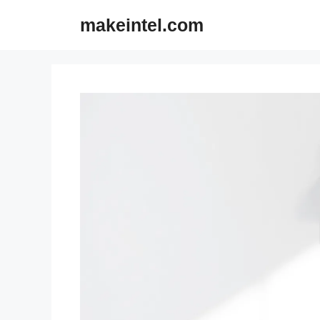
컨
makeintel.com
텐
츠
로
건
너
뛰
기