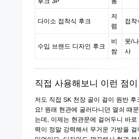
후크 3P
통
저
다이소 접착식 후크
접착
렴
비
못/나
수입 브랜드 디자인 후크
쌈
사
직접 사용해보니 이런 점이
저도 직접 SK 천장 골이 걸이 원반 
요! 원래 현관에 굴러다니던 열쇠 때
는데, 이제는 현관문에 걸어두니 바로
력이 정말 강력해서 무거운 가방을 걸