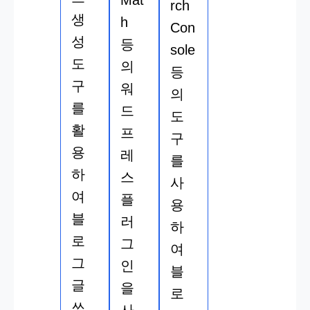
Mat
rch
생
h
Con
성
등
sole
도
의
등
구
워
의
를
드
도
활
프
구
용
레
를
하
스
사
여
플
용
블
러
하
로
그
여
그
인
블
글
을
로
쓰