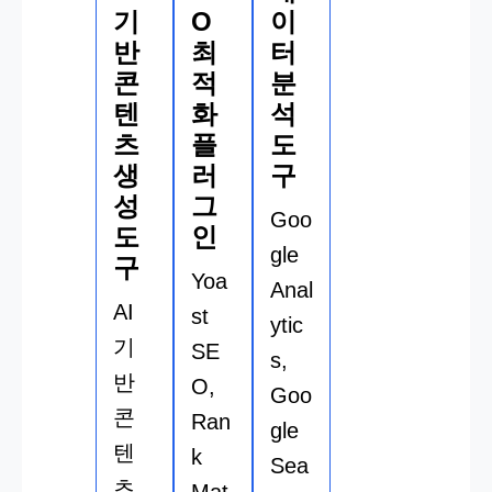
기
O
이
반
최
터
콘
적
분
텐
화
석
츠
플
도
생
러
구
성
그
Goo
도
인
gle
구
Yoa
Anal
AI
st
ytic
기
SE
s,
반
O,
Goo
콘
Ran
gle
텐
k
Sea
츠